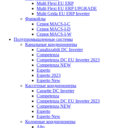
Multi Flexi EU ERP
Multi Flexi EU ERP UPGRADE
Multi Grida EU ERP Inverter
Фанкойлы
Серия MACS-I-C
Серия MACS-I-D
Серия MACS-I-W
Полупромышленные системы
Канальные кондиционеры
Canalizzabili DC Inverter
Competenza
Competenza DC EU Inverter 2023
Competenza NEW
Esperto
Esperto 2023
Esperto New
Кассетные кондиционеры
Cassette DC Inverter
Competenza
Competenza DC EU Inverter 2023
Competenza NEW
Esperto
Esperto New
Колонные кондиционеры
Alto