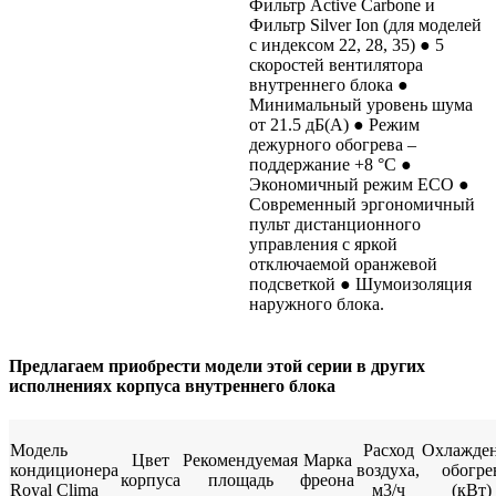
Фильтр Active Carbone и
Фильтр Silver Ion (для моделей
с индексом 22, 28, 35) ● 5
скоростей вентилятора
внутреннего блока ●
Минимальный уровень шума
от 21.5 дБ(А) ● Режим
дежурного обогрева –
поддержание +8 °С ●
Экономичный режим ECO ●
Современный эргономичный
пульт дистанционного
управления с яркой
отключаемой оранжевой
подсветкой ● Шумоизоляция
наружного блока.
Предлагаем приобрести модели этой серии в других
исполнениях корпуса внутреннего блока
Модель
Расход
Охлажден
Цвет
Рекомендуемая
Марка
кондиционера
воздуха,
обогре
корпуса
площадь
фреона
Royal Clima
м3/ч
(кВт)