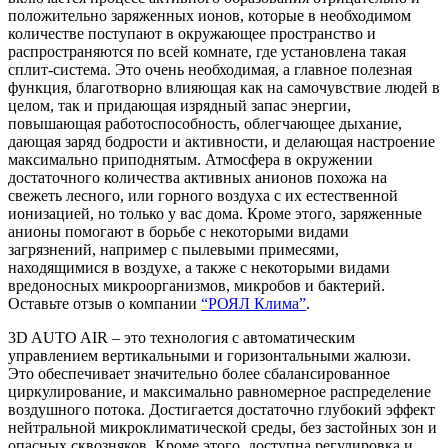
положительно заряженных ионов, которые в необходимом
количестве поступают в окружающее пространство и
распространяются по всей комнате, где установлена такая
сплит-система. Это очень необходимая, а главное полезная
функция, благотворно влияющая как на самочувствие людей в
целом, так и придающая изрядный запас энергии,
повышающая работоспособность, облегчающее дыхание,
дающая заряд бодрости и активности, и делающая настроение
максимально приподнятым. Атмосфера в окружении
достаточного количества активных анионов похожа на
свежеть лесного, или горного воздуха с их естественной
ионизацией, но только у вас дома. Кроме этого, заряженные
анионы помогают в борьбе с некоторыми видами
загрязнений, например с пылевыми примесями,
находящимися в воздухе, а также с некоторыми видами
вредоносных микроорганизмов, микробов и бактерий.
Оставьте отзыв о компании
“РОЯЛ Клима”
.
3D AUTO AIR – это технология с автоматическим
управлением вертикальными и горизонтальными жалюзи.
Это обеспечивает значительно более сбалансированное
циркулирование, и максимально равномерное распределение
воздушного потока. Достигается достаточно глубокий эффект
нейтральной микроклиматической среды, без застойных зон и
опасных сквозняков. Кроме этого, доступна регулировка и