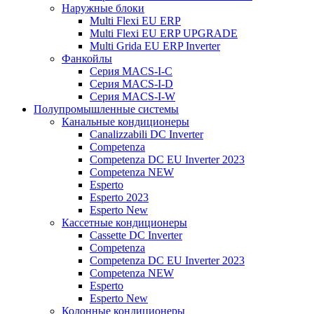
Наружные блоки
Multi Flexi EU ERP
Multi Flexi EU ERP UPGRADE
Multi Grida EU ERP Inverter
Фанкойлы
Серия MACS-I-C
Серия MACS-I-D
Серия MACS-I-W
Полупромышленные системы
Канальные кондиционеры
Canalizzabili DC Inverter
Competenza
Competenza DC EU Inverter 2023
Competenza NEW
Esperto
Esperto 2023
Esperto New
Кассетные кондиционеры
Cassette DC Inverter
Competenza
Competenza DC EU Inverter 2023
Competenza NEW
Esperto
Esperto New
Колонные кондиционеры