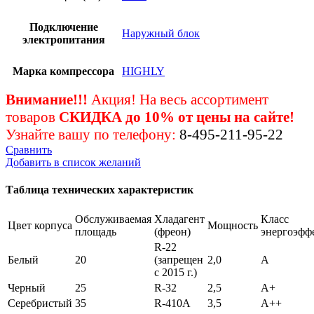
Подключение
Наружный блок
электропитания
Марка компрессора
HIGHLY
Внимание!!!
Акция! На весь ассортимент
товаров
СКИДКА
до 10% от цены на сайте!
Узнайте вашу по телефону:
8-495-211-95-22
Сравнить
Добавить в список желаний
Таблица технических характеристик
Обслуживаемая
Хладагент
Класс
Цвет корпуса
Мощность
площадь
(фреон)
энергоэфф
R-22
Белый
20
(запрещен
2,0
А
с 2015 г.)
Черный
25
R-32
2,5
А+
Серебристый
35
R-410A
3,5
А++