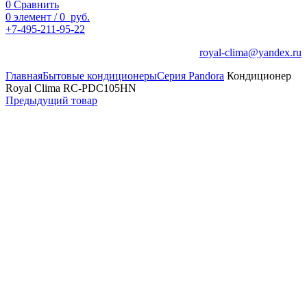
0
Сравнить
0
элемент
/
0
руб.
+7-495-211-95-22
royal-clima@yandex.ru
Главная
Бытовые кондиционеры
Серия Pandora
Кондиционер
Royal Clima RC-PDC105HN
Предыдущий товар