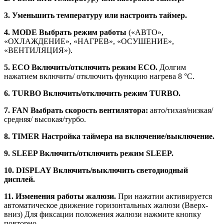
3. Уменьшить температуру или настроить таймер.
4. MODE Выбрать режим работы
(«АВТО»,
«ОХЛАЖДЕНИЕ», «НАГРЕВ», «ОСУШЕНИЕ»,
«ВЕНТИЛЯЦИЯ»).
5. ECO Включить/отключить режим ECO.
Долгим
нажатием включить/ отключить функцию нагрева 8 °С.
6. TURBO Включить/отключить режим TURBO.
7. FAN Выбрать скорость вентилятора:
авто/тихая/низкая/
средняя/ высокая/турбо.
8. TIMER Настройка таймера на включение/выключение.
9. SLEEP Включить/отключить режим SLEEP.
10. DISPLAY Включить/выключить светодиодный
дисплей.
11. Изменения работы жалюзи.
При нажатии активируется
автоматическое движение горизонтальных жалюзи (Вверх-
вниз) Для фиксации положения жалюзи нажмите кнопку
повторно.