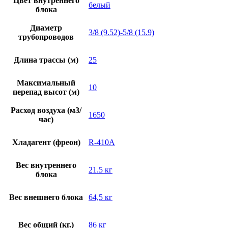
Цвет внутреннего
белый
блока
Диаметр
3/8 (9.52)-5/8 (15.9)
трубопроводов
Длина трассы (м)
25
Максимальный
10
перепад высот (м)
Расход воздуха (м3/
1650
час)
Хладагент (фреон)
R-410A
Вес внутреннего
21.5 кг
блока
Вес внешнего блока
64,5 кг
Вес общий (кг.)
86 кг