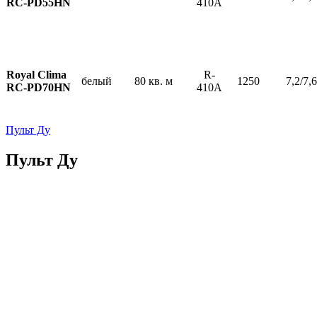
RC-PD55HN
410A
Royal Clima
R-
белый
80 кв. м
1250
7,2/7,6
RC-PD70HN
410A
Пульт Ду
Пульт Ду