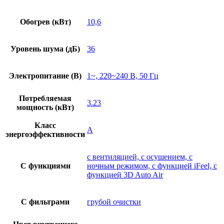
Обогрев (кВт)
10,6
Уровень шума (дБ)
36
Электропитание (В)
1~, 220~240 В, 50 Гц
Потребляемая
3.23
мощность (кВт)
Класс
A
энергоэффективности
с вентиляцией, с осушением, с
С функциями
ночным режимом, с функцией iFeel, с
функцией 3D Auto Air
С фильтрами
грубой очистки