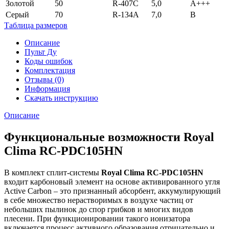
Золотой
50
R-407С
5,0
А+++
Серый
70
R-134А
7,0
В
Таблица размеров
Описание
Пульт Ду
Коды ошибок
Комплектация
Отзывы (0)
Информация
Скачать инструкцию
Описание
Функциональные возможности Royal
Clima RC-PDC105HN
В комплект сплит-системы
Royal Clima RC-PDC105HN
входит карбоновый элемент на основе активированного угля
Active Carbon – это признанный абсорбент, аккумулирующий
в себе множество нерастворимых в воздухе частиц от
небольших пылинок до спор грибков и многих видов
плесени. При функционировании такого ионизатора
включается процесс активного образования отрицательно и